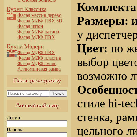
Комплекта
Кухни Классика
Фасад массив дерево
Размеры:
и
Фасад МДФ ПВХ 3D
Фасад шпон
у диспетче
Фасад МДФ патина
Фасад МДФ ПВХ
Цвет:
по же
Кухни Модерн
Фасад МДФ ПВХ
выбор цве
Фасад МДФ пластик
Фасад МДФ эмаль
Аллюминевая рамка
возможно л
Особеннос
Поиск
стиле hi-te
стенка, ра
Логин:
цельного ли
Пароль: