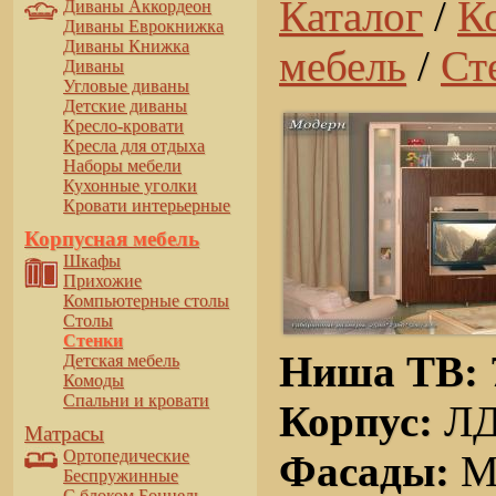
Каталог
/
К
Диваны Аккордеон
Диваны Еврокнижка
Диваны Книжка
мебель
/
Ст
Диваны
Угловые диваны
Детские диваны
Кресло-кровати
Кресла для отдыха
Наборы мебели
Кухонные уголки
Кровати интерьерные
Корпусная мебель
Шкафы
Прихожие
Компьютерные столы
Столы
Стенки
Ниша ТВ:
Детская мебель
Комоды
Спальни и кровати
Корпус:
Л
Матрасы
Ортопедические
Фасады:
МД
Беспружинные
С блоком Боннель